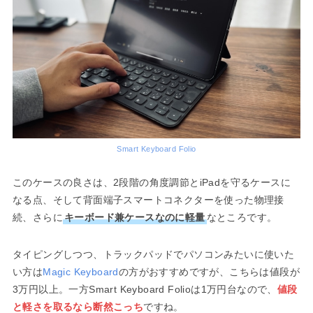
Smart Keyboard Folio
このケースの良さは、2段階の角度調節とiPadを守るケースに
なる点、そして背面端子スマートコネクターを使った物理接
続、さらに
キーボード兼ケースなのに軽量
なところです。
タイピングしつつ、トラックパッドでパソコンみたいに使いた
い方は
Magic Keyboard
の方がおすすめですが、こちらは値段が
3万円以上。一方Smart Keyboard Folioは1万円台なので、
値段
と軽さを取るなら断然こっち
ですね。