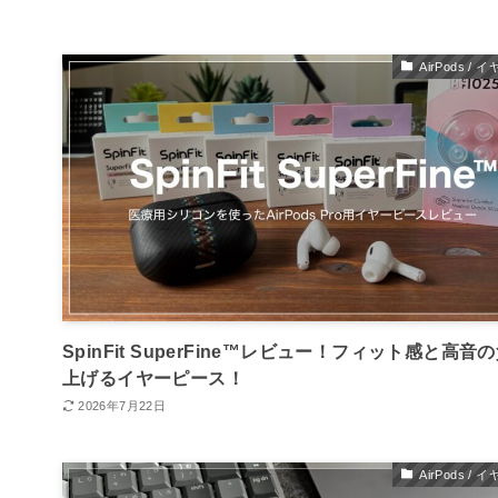
AirPods / 
SpinFit SuperFine™レビュー！フィット感と高音
上げるイヤーピース！
2026年7月22日
AirPods / 