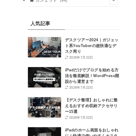
ガジェット
(94)
(41)
(24)
(8)
(8)
(8)
人気記事
(12)
(12)
デスクツアー2024｜ガジェッ
ト系YouTuberの超快適なデ
(46)
スク周り
2026年7月22日
(15)
iPadだけでブログを始める方
法を徹底解説！WordPress開
設から運営まで
2026年7月22日
【デスク整理】おしゃれに整
えるおすすめ収納アクセサリ
ー15選
2026年7月22日
iPadのホーム画面をおしゃれ
に！快適で使いやすくカスタ