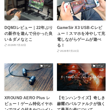
DQM3レビュー｜22年ぶり
GameSir X3 USB-Cレビ
の新作を遊んで分かった良
ュー！スマホを冷やして充
い＆ダメなとこ
電しながらゲームが遊べ
る！
2026年7月22日
2026年7月22日
ゲーム
ゲーム
XROUND AERO Plus レ
【モンハンライズ】奇しき
ビュー！ゲーム特化イヤホ
赫耀のバルファルクが強く
ンでマイク付きかつハイレ
て最高な件について