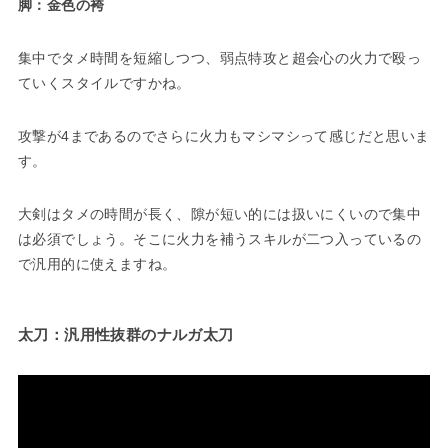
脚：金色の袴
集中でタメ時間を短縮しつつ、弱点特攻と超会心の火力で殴っ
ていくスタイルですかね。
攻撃が4まであるのでさらに火力もマシマシって感じだと思いま
す。
大剣はタメの時間が長く、隙が短い的には扱いにくいので集中
は必須でしょう。そこに火力を補うスキルが二つ入っているの
で汎用的に使えますね。
太刀：汎用性抜群のナルガ太刀