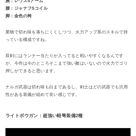
腕：レウスSアーム
腰：ジャナフSコイル
脚：金色の袴
業物で切れ味を落ちにくくしつつ、火力アップ系のスキルで持
っている構成ですね。
双剣にはランナー当たりが入ってると戦いやすくなるんです
が、今作は今のところそこまで強い敵はいないので火力でゴリ
押しができると思います。
ナルガ武器は切れ味も白まであるし、剣士はどの武器でも汎用
性がある装備が組めて良い感じです。
ライトボウガン：超強い軽弩装備2種