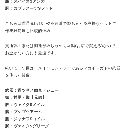
腰：スパイオSアンカ
脚：ガブラスーツSフット
こちらは貫通弾Lv1&Lv2を速射で撃ちまくる爽快なセットで、
作成難易度も比較的低め。
貫通弾の素材は調達がめちゃめちゃ楽(お店で買える)なので、
お金がない方にも最適です。
続いて二つ目は、メインモンスターであるマガイマガドの武器
を使った装備。
武器：禍ツ弩ノ幽鬼ドシュー
頭：神凪・願【元結】
胴：ヴァイクSメイル
腕：プケプケアーム
腰：ジャナフSコイル
脚：ヴァイクSグリーグ