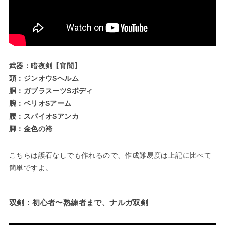
武器：暗夜剣【宵闇】
頭：ジンオウSヘルム
胴：ガブラスーツSボディ
腕：ベリオSアーム
腰：スパイオSアンカ
脚：金色の袴
こちらは護石なしでも作れるので、作成難易度は上記に比べて
簡単ですよ。
双剣：初心者〜熟練者まで、ナルガ双剣