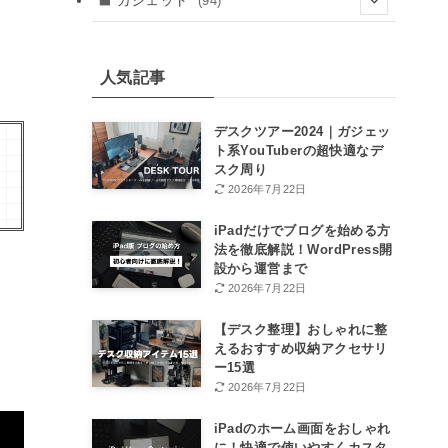
ガジェット
(94)
(41)
(24)
(8)
(8)
(8)
人気記事
(12)
(12)
デスクツアー2024｜ガジェッ
ト系YouTuberの超快適なデ
(46)
スク周り
2026年7月22日
(15)
iPadだけでブログを始める方
法を徹底解説！WordPress開
設から運営まで
、
2026年7月22日
【デスク整理】おしゃれに整
えるおすすめ収納アクセサリ
ー15選
2026年7月22日
iPadのホーム画面をおしゃれ
に！快適で使いやすくカスタ