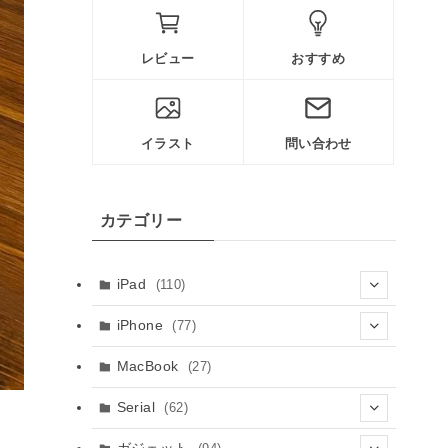
レビュー
おすすめ
イラスト
問い合わせ
カテゴリー
iPad
(110)
(61)
iPhone
(77)
(8)
(5)
MacBook
(27)
(10)
(3)
Serial
(62)
(23)
(9)
(30)