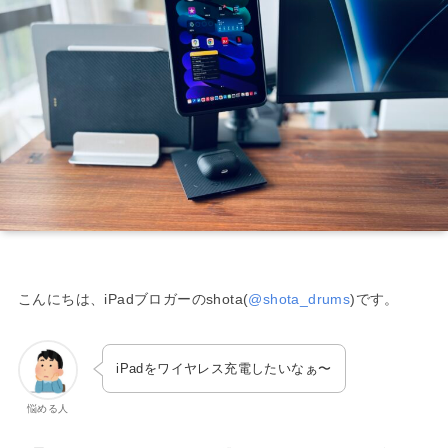
こんにちは、iPadブロガーのshota(
@shota_drums
)です。
iPadをワイヤレス充電したいなぁ〜
悩める人