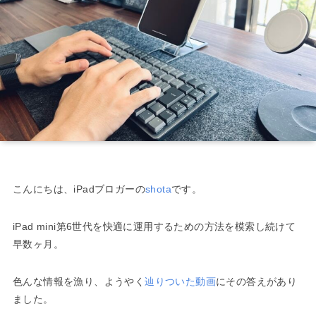
こんにちは、iPadブロガーの
shota
です。
iPad mini第6世代を快適に運用するための方法を模索し続けて
早数ヶ月。
色んな情報を漁り、ようやく
辿りついた動画
にその答えがあり
ました。