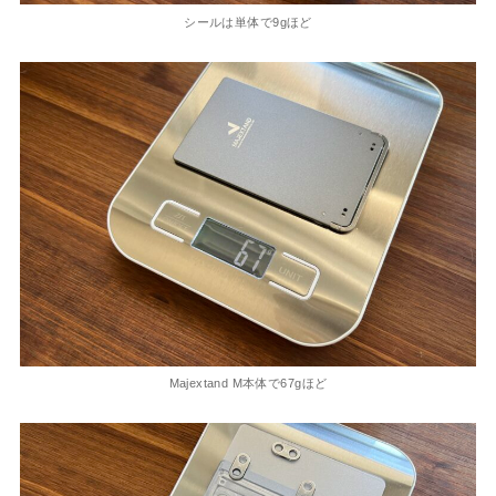
シールは単体で9gほど
Majextand M本体で67gほど