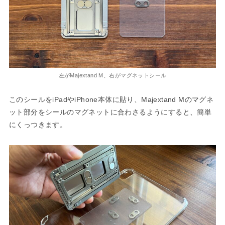
左がMajextand M、右がマグネットシール
このシールをiPadやiPhone本体に貼り、Majextand Mのマグネ
ット部分をシールのマグネットに合わさるようにすると、簡単
にくっつきます。