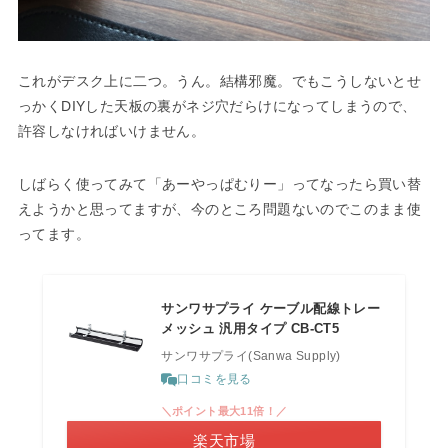
これがデスク上に二つ。うん。結構邪魔。でもこうしないとせ
っかくDIYした天板の裏がネジ穴だらけになってしまうので、
許容しなければいけません。
しばらく使ってみて「あーやっぱむりー」ってなったら買い替
えようかと思ってますが、今のところ問題ないのでこのまま使
ってます。
サンワサプライ ケーブル配線トレー
メッシュ 汎用タイプ CB-CT5
サンワサプライ(Sanwa Supply)
口コミを見る
＼ポイント最大11倍！／
楽天市場