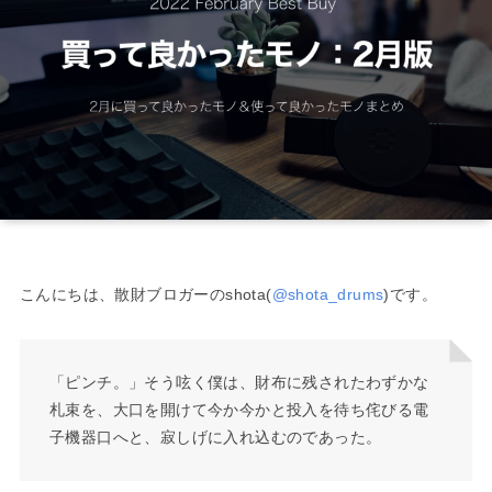
こんにちは、散財ブロガーのshota(
@shota_drums
)です。
「ピンチ。」そう呟く僕は、財布に残されたわずかな
札束を、大口を開けて今か今かと投入を待ち侘びる電
子機器口へと、寂しげに入れ込むのであった。