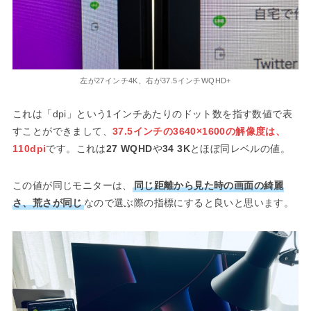
左が27インチ4K、右が37.5インチWQHD+
これは「dpi」という1インチあたりのドット数を指す数値で表
すことができまして、
37.5インチの3640×1600の解像度は、
110dpi
です。これは
27 WQHD
や
34 3K
とほぼ同レベルの値。
この値が同じモニターは、
同じ距離から見た時の画面の綺麗
さ、荒さが同じ
なので選ぶ際の指標にすると良いと思います。