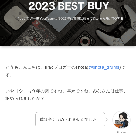
どうもこんにちは、iPadブロガーのshota(
@shota_drums
)で
す。
いやはや、もう年の瀬ですね。年末ですね。みなさんは仕事、
納められましたか？
僕は全く収められませんでした…
shota