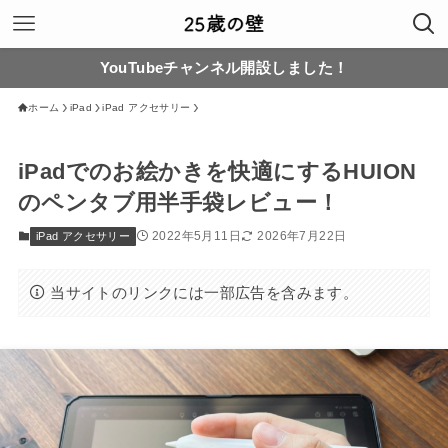
YouTubeチャンネル開設しました！
ホーム
iPad
iPad アクセサリー
iPadでのお絵かきを快適にするHUION
のペンタブ用半手袋レビュー！
2022年5月11日
2026年7月22日
iPad アクセサリー
当サイトのリンクには一部広告を含みます。