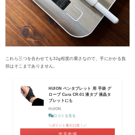
これら三つを合わせても32g程度の重さなので、手にかかる負
担はそこまでありません。
HUION ペンタブレット 用 手袋 グ
ローブ Cura CR-01 液タブ 液晶タ
ブレットにも
HUION
口コミを見る
＼ポイント最大11倍！／
楽天市場