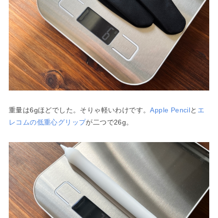
重量は6gほどでした。そりゃ軽いわけです。
Apple Pencil
と
エ
レコムの低重心グリップ
が二つで26g。