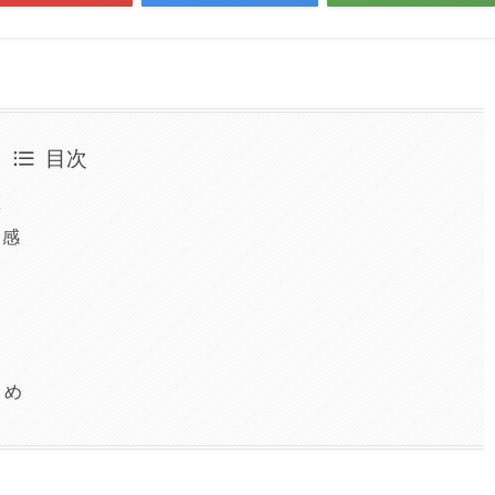
目次
徴
用感
とめ