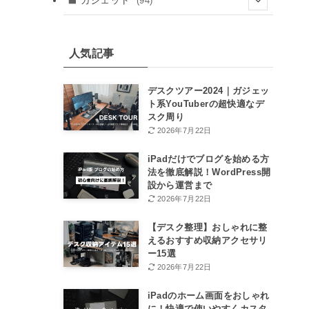
ガジェット
(94)
(41)
(24)
(8)
(8)
(8)
人気記事
(12)
(12)
デスクツアー2024｜ガジェッ
ト系YouTuberの超快適なデ
(46)
スク周り
2026年7月22日
(15)
iPadだけでブログを始める方
法を徹底解説！WordPress開
設から運営まで
2026年7月22日
【デスク整理】おしゃれに整
えるおすすめ収納アクセサリ
ー15選
2026年7月22日
iPadのホーム画面をおしゃれ
に！快適で使いやすくカスタ