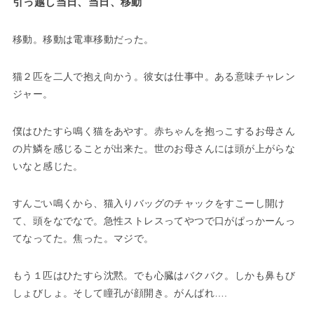
引っ越し当日、当日、移動
移動。移動は電車移動だった。
猫２匹を二人で抱え向かう。彼女は仕事中。ある意味チャレン
ジャー。
僕はひたすら鳴く猫をあやす。赤ちゃんを抱っこするお母さん
の片鱗を感じることが出来た。世のお母さんには頭が上がらな
いなと感じた。
すんごい鳴くから、猫入りバッグのチャックをすこーし開け
て、頭をなでなで。急性ストレスってやつで口がぱっかーんっ
てなってた。焦った。マジで。
もう１匹はひたすら沈黙。でも心臓はバクバク。しかも鼻もび
しょびしょ。そして瞳孔が顔開き。がんばれ….