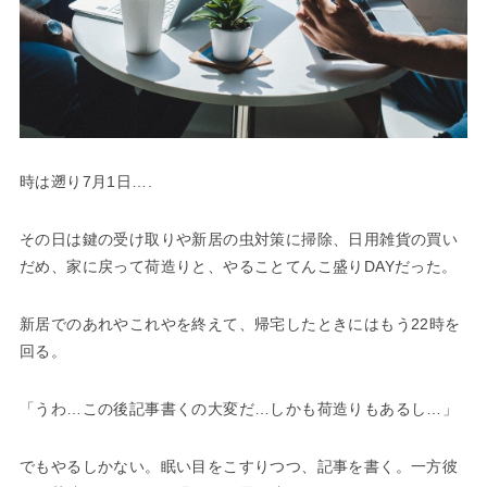
時は遡り7月1日….
その日は鍵の受け取りや新居の虫対策に掃除、日用雑貨の買い
だめ、家に戻って荷造りと、やることてんこ盛りDAYだった。
新居でのあれやこれやを終えて、帰宅したときにはもう22時を
回る。
「うわ…この後記事書くの大変だ…しかも荷造りもあるし…」
でもやるしかない。眠い目をこすりつつ、記事を書く。一方彼