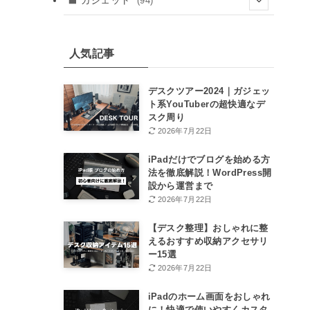
ガジェット
(94)
(41)
(24)
(8)
(8)
(8)
人気記事
(12)
(12)
デスクツアー2024｜ガジェッ
ト系YouTuberの超快適なデ
(46)
スク周り
2026年7月22日
(15)
iPadだけでブログを始める方
法を徹底解説！WordPress開
設から運営まで
2026年7月22日
【デスク整理】おしゃれに整
えるおすすめ収納アクセサリ
ー15選
2026年7月22日
iPadのホーム画面をおしゃれ
に！快適で使いやすくカスタ